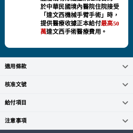
於中華民國境內醫院住院接受
「達文西機械手臂手術」時，
提供醫療收據正本給付
最高50
萬
達文西手術醫療費用。
適用條款
富邦產物個人初次罹患癌症健康保險、富邦產物新初次罹患癌
核准文號
症特定治療費用健康保險、富邦產物保險費分期繳付附加條
款、富邦產物傷害暨健康保險續保及繳費約定附加條款。(非
保證續保)
98.07.10(98)富保研發個字第056號函備查，113.08.05依金融監
給付項目
督管理委員會113.06.28金管保壽字第11304207572號函修正、
110.10.06金管保產字第1100431243號函核准，113.07.02依金
融監督管理委員會113.06.28金管保壽字第11304207572號函修
初次罹患癌症保險金、初次罹患原位癌保險金、特定癌症增額
注意事項
正。101.09.11富保業字第1010001286號函備查，111.11.21依
保險金、癌症生活補助保險金、癌症標靶治療藥物費用保險
金融監督管理委員會111.08.30金管保壽字第1110445485號函
金、癌症達文西手術醫療費用保險金。